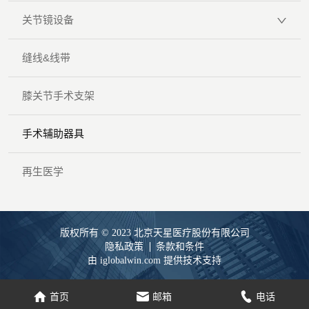
关节镜设备
缝线&线带
膝关节手术支架
手术辅助器具
再生医学
版权所有 © 2023 北京天星医疗股份有限公司
隐私政策
条款和条件
由 iglobalwin.com 提供技术支持
家
电子邮件
电话
首页
邮箱
电话