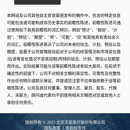
本网站及公司其他自主官宣渠道发布的稿件中，包含的特定信息
可能包含或可能构成非历史事实的前瞻性陈述。前瞻性陈述可通
过使用如下具有前瞻性的词汇辨识，例如“预计”、“相信”、“计
划”、“预估”、“期望”、“将”、“可能”、“应”和其他具有类似含义
的词汇。前瞻性陈述表达了公司对未来的信念、计划、预估以及
期望，是基于公司曾理层目前对于公司的经营情况和市场变化情
况(该等变化情况不受其控制)所特的信念、计划、预估以及期望
而作出。实际结果可能与该等前瞻性陈述有较大差异。在前述不
确定性的前提下，公司不对相关文稿的真实性，可靠性及完整性
作出任何明示或默示保证，并提请您注意不应单独依赖于该等前
唱性陈述，公司及具任何董事，管理人员、雇员、股东、代理
人、关联方、顾问或代表均不因使用相关文稿而对您或其他人士
承担任何责任。
版权所有 © 2023 北京天星医疗股份有限公司
隐私政策
条款和条件