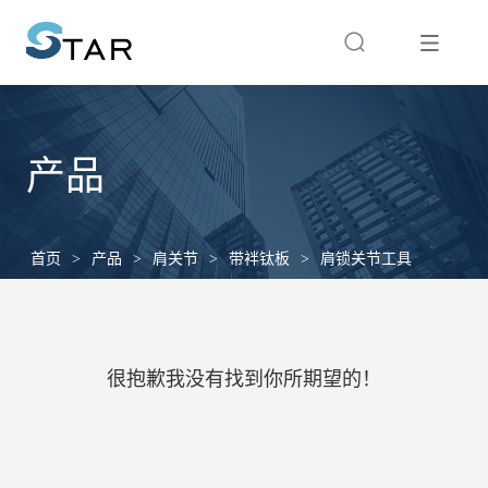
产品
首页
>
产品
>
肩关节
>
带袢钛板
>
肩锁关节工具
很抱歉我没有找到你所期望的！