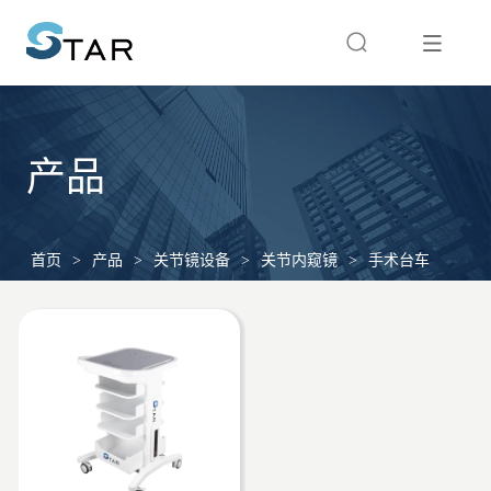
产品
首页
>
产品
>
关节镜设备
>
关节内窥镜
>
手术台车