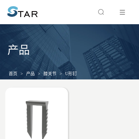
产品
首页
>
产品
>
膝关节
>
U形钉