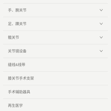
手、腕关节
足、踝关节
髋关节
关节镜设备
缝线&线带
膝关节手术支架
手术辅助器具
再生医学