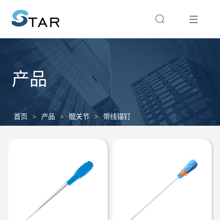
产品
首页
>
产品
>
髋关节
>
带线锚钉