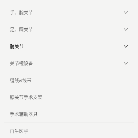
手、腕关节
足、踝关节
髋关节
关节镜设备
缝线&线带
膝关节手术支架
手术辅助器具
再生医学