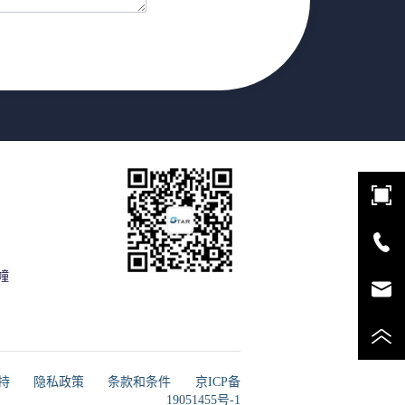
幢
支持
隐私政策
条款和条件
京ICP备
19051455号-1