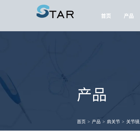
首页
产品
产品
首页
>
产品
>
肩关节
>
关节镜