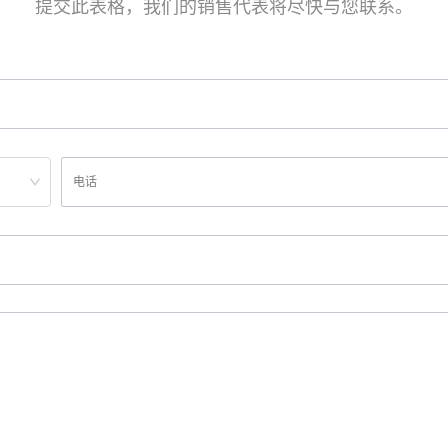
提交此表格，我们的销售代表将尽快与您联系。