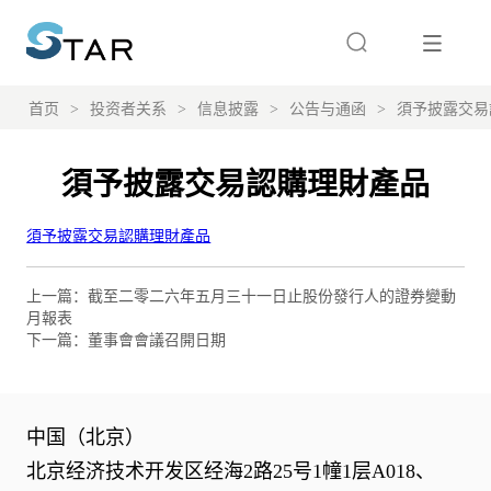
首页
>
投资者关系
>
信息披露
>
公告与通函
>
須予披露交易
須予披露交易認購理財產品
上一篇：
截至二零二六年五月三十一日止股份發行人的證券變動
月報表
下一篇：
董事會會議召開日期
中国（北京）
北京经济技术开发区经海2路25号1幢1层A018、