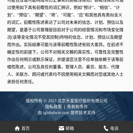
可能包含或可能构成非历史事实的前瞻性陈述。前瞻性陈述可通
过使用如下具有前瞻性的词汇辨识，例如“预计”、“相信”、“计
划”、“预估”、“期望”、“将”、“可能”、“应”和其他具有类似含义
的词汇。前瞻性陈述表达了公司对未来的信念、计划、预估以及
期望，是基于公司曾理层目前对于公司的经营情况和市场变化情
况(该等变化情况不受其控制)所特的信念、计划、预估以及期望
而作出。实际结果可能与该等前瞻性陈述有较大差异。在前述不
确定性的前提下，公司不对相关文稿的真实性，可靠性及完整性
作出任何明示或默示保证，并提请您注意不应单独依赖于该等前
唱性陈述，公司及具任何董事，管理人员、雇员、股东、代理
人、关联方、顾问或代表均不因使用相关文稿而对您或其他人士
承担任何责任。
版权所有 © 2023 北京天星医疗股份有限公司
隐私政策
条款和条件
由 iglobalwin.com 提供技术支持
家
电子邮件
电话
首页
邮箱
电话