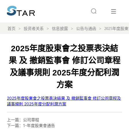
首页
>
投资者关系
>
信息披露
>
公告与通函
>
2025年度股
2025年度股東會之投票表決結
果 及 撤銷監事會 修訂公司章程
及議事規則 2025年度分配利潤
方案
上一篇：
公司章程
下一篇：
1-年度股東會通告