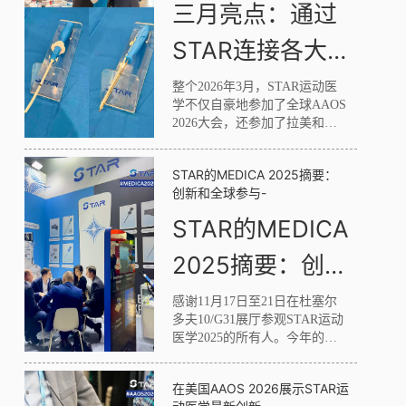
三月亮点：通过
STAR连接各大
洲的创新
整个2026年3月，STAR运动医
学不仅自豪地参加了全球AAOS 
2026大会，还参加了拉美和欧
洲的两次重要区域大会，加强
了我们在全球的影响力和与骨
STAR的MEDICA 2025摘要：
科界的接触。
创新和全球参与
-
STAR的MEDICA 
2025摘要：创新
和全球参与
感谢11月17日至21日在杜塞尔
多夫10/G31展厅参观STAR运动
医学2025的所有人。今年的展
览聚集了来自70个国家的78,000
多名贸易参观者和5,300多家参
在美国AAOS 2026展示STAR运
展商，为医疗保健和运动医学