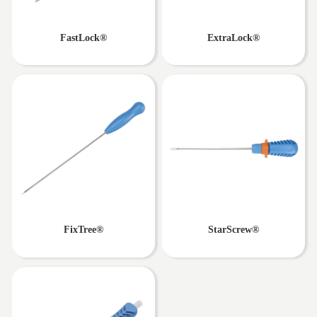
FastLock®
ExtraLock®
FixTree®
StarScrew®