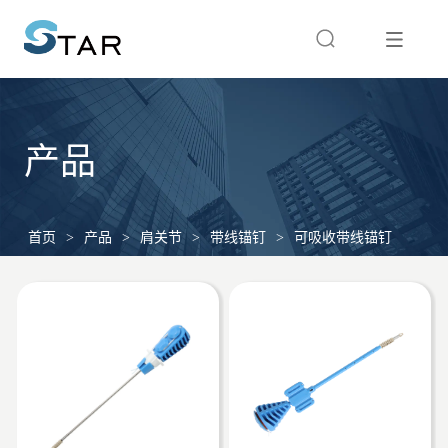
产品
首页
>
产品
>
肩关节
>
带线锚钉
>
可吸收带线锚钉