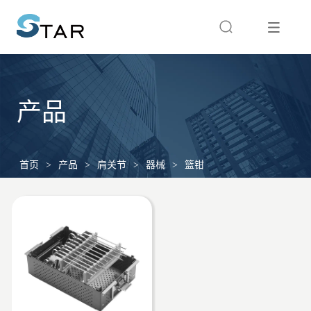
产品
首页
>
产品
>
肩关节
>
器械
>
篮钳