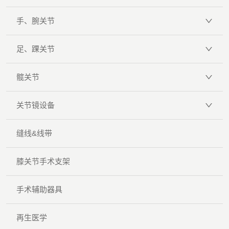
手、腕关节
足、踝关节
髋关节
关节镜设备
缝线&线带
膝关节手术支架
手术辅助器具
再生医学