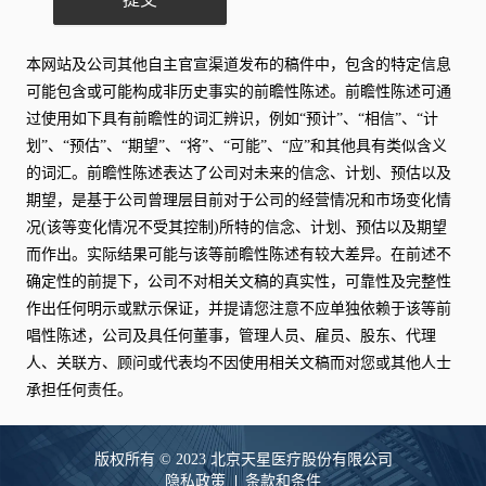
本网站及公司其他自主官宣渠道发布的稿件中，包含的特定信息
可能包含或可能构成非历史事实的前瞻性陈述。前瞻性陈述可通
过使用如下具有前瞻性的词汇辨识，例如“预计”、“相信”、“计
划”、“预估”、“期望”、“将”、“可能”、“应”和其他具有类似含义
的词汇。前瞻性陈述表达了公司对未来的信念、计划、预估以及
期望，是基于公司曾理层目前对于公司的经营情况和市场变化情
况(该等变化情况不受其控制)所特的信念、计划、预估以及期望
而作出。实际结果可能与该等前瞻性陈述有较大差异。在前述不
确定性的前提下，公司不对相关文稿的真实性，可靠性及完整性
作出任何明示或默示保证，并提请您注意不应单独依赖于该等前
唱性陈述，公司及具任何董事，管理人员、雇员、股东、代理
人、关联方、顾问或代表均不因使用相关文稿而对您或其他人士
承担任何责任。
版权所有 © 2023 北京天星医疗股份有限公司
隐私政策
条款和条件