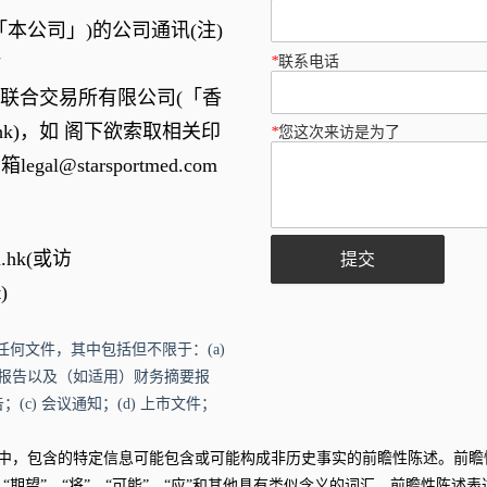
本公司」)的公司通讯(注)
*
联系电话
站
联合交易所有限公司(「香
hk
)，如 阁下欲索取相关印
*
您这次来访是为了
邮箱
legal@starsportmed.com
.hk
(或访
提交
t
)
任何文件，其中包括但不限于：(a)
报告以及（如适用）财务摘要报
(c) 会议通知；(d) 上市文件；
中，包含的特定信息可能包含或可能构成非历史事实的前瞻性陈述。前瞻
估”、“期望”、“将”、“可能”、“应”和其他具有类似含义的词汇。前瞻性