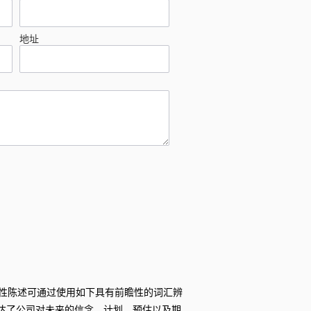
地址
性陈述可通过使用如下具有前瞻性的词汇辨
陈述表达了公司对未来的信念、计划、预估以及期