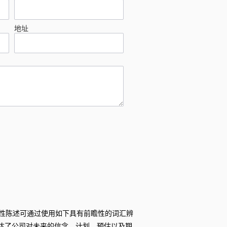
地址
性陈述可通过使用如下具有前瞻性的词汇辨
陈述表达了公司对未来的信念、计划、预估以及期