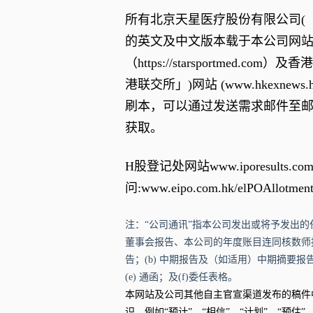
所有北京天星医疗股份有限公司(「
的英文及中文版本载于本公司网
（
https://starsportmed.com
）及香港
港联交所」)网站 (
www.hkexnews.
刷本，可以通过发送需求邮件至
获取。
H股登记处网站
www.iporesults.com
问:
www.eipo.com.hk/elPOAllotmen
注：“公司通讯”指本公司发出或将予发出的
董事会报告、本公司的年度账目连同核数师
告；(b) 中期报告及（如适用）中期摘要报告；
(e) 通函；及(f)委任表格。
本网站及公司其他自主官宣渠道发布的稿件
识，例如“预计”、“相信”、“计划”、“预