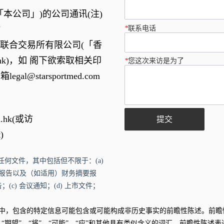
本公司」)的公司通讯(注)
*
联系电话
站
联合交易所有限公司(「香
hk
)，如 阁下欲索取相关印
*
您这次来访是为了
邮箱
legal@starsportmed.com
.hk
(或访
提交
t
)
任何文件，其中包括但不限于：(a)
报告以及（如适用）财务摘要报
(c) 会议通知；(d) 上市文件；
中，包含的特定信息可能包含或可能构成非历史事实的前瞻性陈述。前瞻
估”、“期望”、“将”、“可能”、“应”和其他具有类似含义的词汇。前瞻性